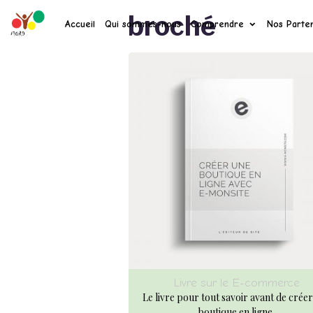
broché
Accueil
Qui sommes-nous
Comprendre
Nos Parten
Livre sur le E-commerce
Le livre pour tout savoir avant de crée
boutique en ligne.