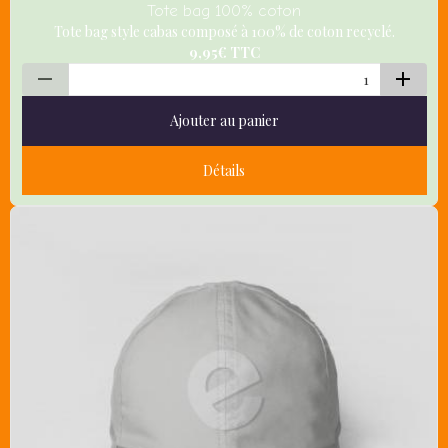
Tote bag 100% coton
Tote bag style cabas composé à 100% de coton recyclé.
9,95€
TTC
Ajouter au panier
Détails