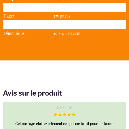
Type
Broché
Pages
275 pages
Poids
600 g
Dimensions
19 x 1,8 x 23 cm
Avis sur le produit
Etienne
Cet ouvrage était exactement ce qu'il me fallait pour me lancer