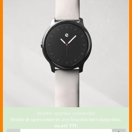
Montre sportive connectée
Montre de sport connectée avec bracelets interchangeables.
99,95€
TTC