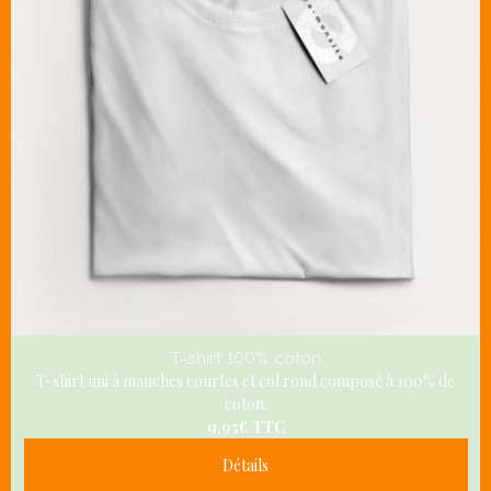
T-shirt 100% coton
T-shirt uni à manches courtes et col rond composé à 100% de
coton.
9,95€
TTC
Détails