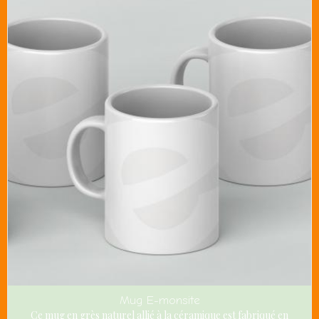
Mug E-monsite
Ce mug en grès naturel allié à la céramique est fabriqué en