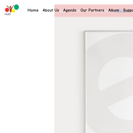
Home
About Us
Agenda
Our Partners
Album
Suppo
Home
Store
Accessoires
Affiche E