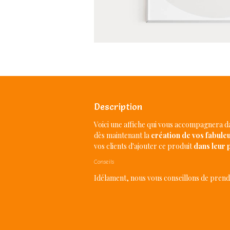
Description
Voici une affiche qui vous accompagnera d
dès maintenant la
création de vos fabuleu
vos clients d'ajouter ce produit
dans leur 
Conseils
Idélament, nous vous conseillons de prendr