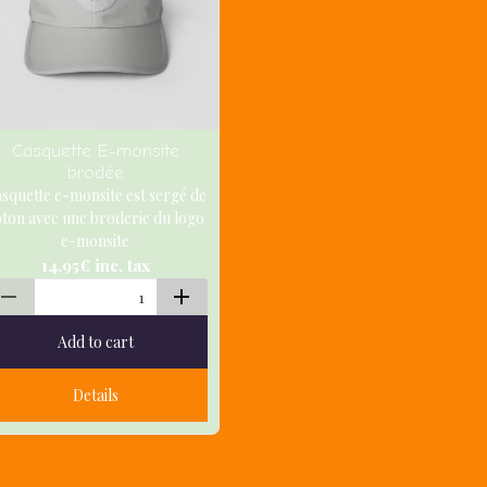
Casquette E-monsite
brodée
squette e-monsite est sergé de
oton avec une broderie du logo
e-monsite
14,95€
inc. tax
Add to cart
Details