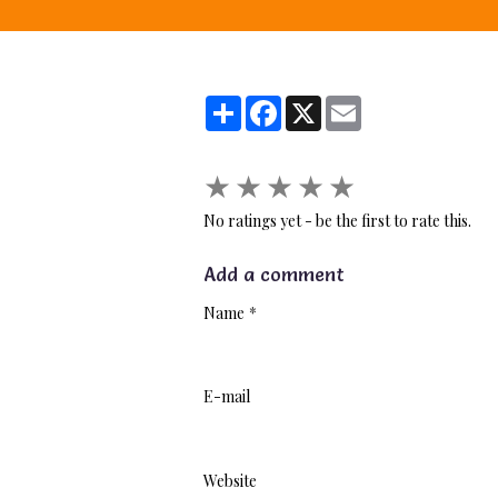
Partager
Facebook
X
Email
★
★
★
★
★
No ratings yet - be the first to rate this.
Add a comment
Name
E-mail
Website