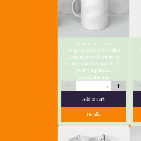
Mug E-monsite
Ce mug en grès naturel allié à la
céramique est fabriqué en
France et saura vous combler
pour vos pauses...
39,95€
inc. tax
Add to cart
Details