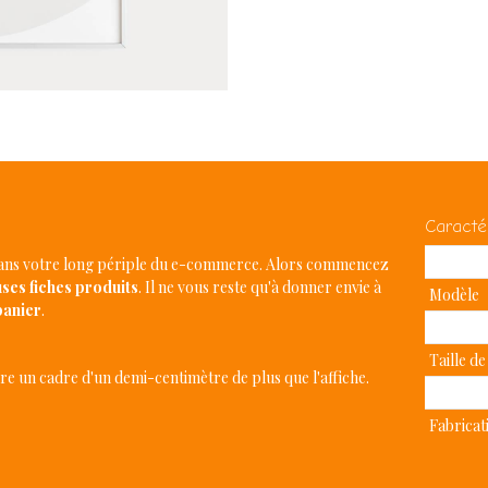
Caracté
Produit
ans votre long périple du
e-commerce
. Alors commencez
ses fiches produits
. Il ne vous reste qu'à donner envie à
Modèle
panier
.
Type de
Taille de
e un cadre d'un demi-centimètre de plus que l'affiche.
Recyclé
Fabricat