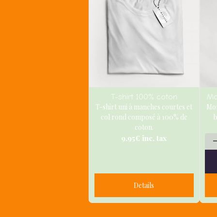
T-shirt 100% coton
Mo
T-shirt uni à manches courtes et
Mon
col rond composé à 100% de
b
coton.
9,95€
inc. tax
Details