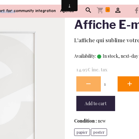
0
rt for community integration
Agenda
-monsite
Affiche E-
L'affiche qui sublime votr
Availability:
In stock, next-day
14,95€ inc. tax
Add to cart
Condition :
new
papier
poster