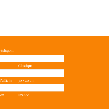
ristiques
Affiche
Classique
 papier
Mat
 l'affiche
30 x 40 cm
Oui
ion
France