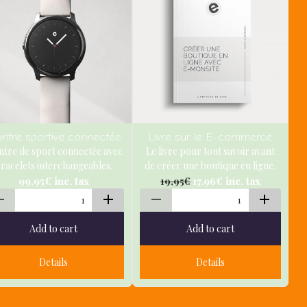
ntre sportive connectée
Livre sur le E-commerce
tre de sport connectée avec
Le livre pour tout savoir avant
racelets interchangeables.
de créer une boutique en ligne.
99,95€
inc. tax
17,96€
inc. tax
19,95€
Add to cart
Add to cart
Details
Details