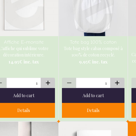
Affiche E-monsite
Tote bag 100% coton
L'affiche qui sublime votre
Tote bag style cabas composé à
Ca
décoration intérieure.
100% de coton recyclé.
c
14,95€
inc. tax
9,95€
inc. tax
Add to cart
Add to cart
Details
Details