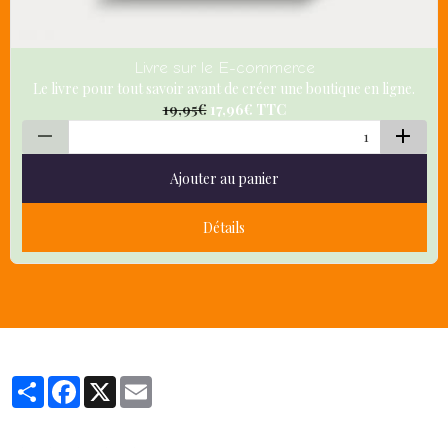
Livre sur le E-commerce
Le livre pour tout savoir avant de créer une boutique en ligne.
19,95€
17,96€
TTC
Ajouter au panier
Détails
Partager
Facebook
X
Email