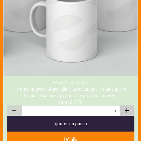
Mug E-monsite
Ce mug en grès naturel allié à la céramique est fabriqué en
France et saura vous combler pour vos pauses...
39,95€
TTC
Ajouter au panier
Détails