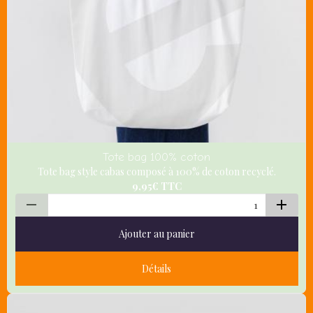
Tote bag 100% coton
Tote bag style cabas composé à 100% de coton recyclé.
9,95€
TTC
Ajouter au panier
Détails