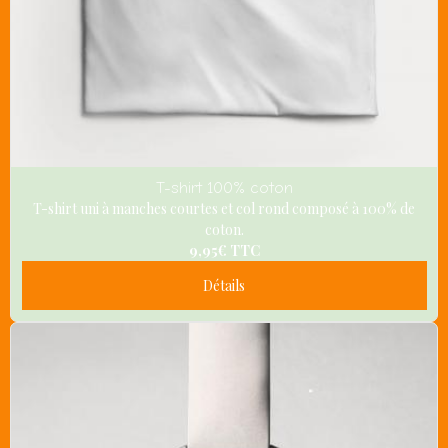
T-shirt 100% coton
T-shirt uni à manches courtes et col rond composé à 100% de
coton.
9,95€
TTC
Détails