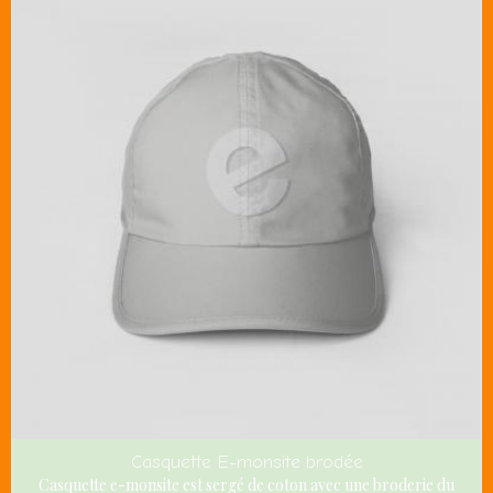
Casquette E-monsite brodée
Casquette e-monsite est sergé de coton avec une broderie du