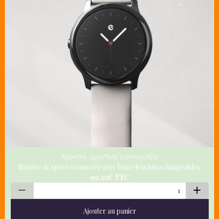
Montre sportive connectée
Montre de sport connectée avec bracelets interchangeables.
99,95€
TTC
Ajouter au panier